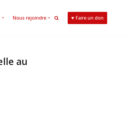
♥ Faire un don
s
Nous rejoindre
elle au