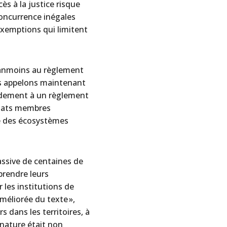
cès à la justice risque
concurrence inégales
exemptions qui limitent
néanmoins au règlement
us appelons maintenant
pidement à un règlement
 Etats membres
ce des écosystèmes
massive de centaines de
prendre leurs
 les institutions de
méliorée du texte »,
 dans les territoires, à
 nature était non