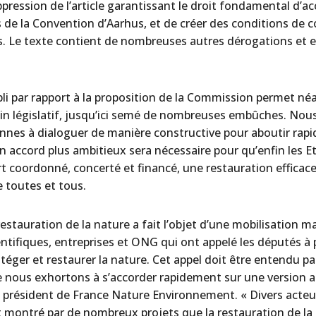
uppression de l’article garantissant le droit fondamental d’ac
ns de la Convention d’Aarhus, et de créer des conditions de 
. Le texte contient de nombreuses autres dérogations et 
ibli par rapport à la proposition de la Commission permet 
in législatif, jusqu’ici semé de nombreuses embûches. No
ennes à dialoguer de manière constructive pour aboutir ra
Un accord plus ambitieux sera nécessaire pour qu’enfin les
t coordonné, concerté et financé, une restauration effica
e toutes et tous.
a restauration de la nature a fait l’objet d’une mobilisation 
ientifiques, entreprises et ONG qui ont appelé les députés à 
téger et restaurer la nature. Cet appel doit être entendu par
 nous exhortons à s’accorder rapidement sur une version a
 président de France Nature Environnement. « Divers acteurs
nt montré par de nombreux projets que la restauration de la