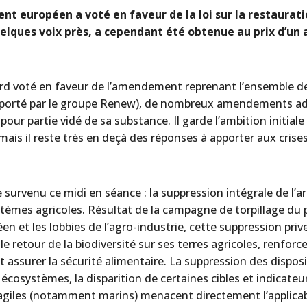
ent européen a voté en faveur de la loi sur la restaurati
uelques voix près, a cependant été obtenue au prix d’un
.
ord voté en faveur de l’amendement reprenant l’ensemble de
(porté par le groupe Renew), de nombreux amendements ado
pour partie vidé de sa substance. Il garde l’ambition initiale
is il reste très en deçà des réponses à apporter aux crises 
survenu ce midi en séance : la suppression intégrale de l’art
tèmes agricoles. Résultat de la campagne de torpillage du 
en et les lobbies de l’agro-industrie, cette suppression prive
le retour de la biodiversité sur ses terres agricoles, renforce
 assurer la sécurité alimentaire. La suppression des disposi
écosystèmes, la disparition de certaines cibles et indicateur
agiles (notamment marins) menacent directement l’applicabili